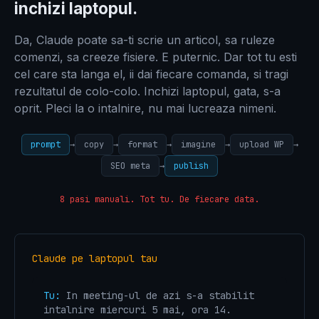
inchizi laptopul.
Da, Claude poate sa-ti scrie un articol, sa ruleze
comenzi, sa creeze fisiere. E puternic. Dar tot tu esti
cel care sta langa el, ii dai fiecare comanda, si tragi
rezultatul de colo-colo. Inchizi laptopul, gata, s-a
oprit. Pleci la o intalnire, nu mai lucreaza nimeni.
prompt
→
copy
→
format
→
imagine
→
upload WP
→
SEO meta
→
publish
8 pasi manuali. Tot tu. De fiecare data.
Claude pe laptopul tau
Tu:
In meeting-ul de azi s-a stabilit
intalnire miercuri 5 mai, ora 14.